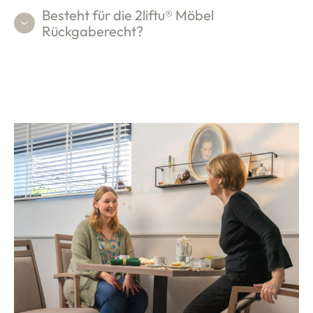
Besteht für die 2liftu® Möbel
Rückgaberecht?
(0)
youtube
book
instagram