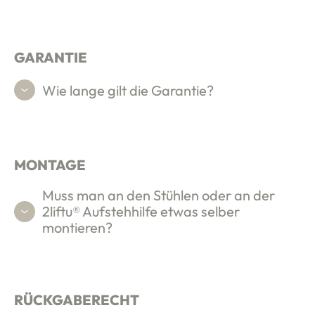
op
GARANTIE
tskunden
Wie lange gilt die Garantie?
ws
 uns
MONTAGE
Muss man an den Stühlen oder an der
iere
2liftu® Aufstehhilfe etwas selber
montieren?
HAUPMENÜ
erie
takt
RÜCKGABERECHT