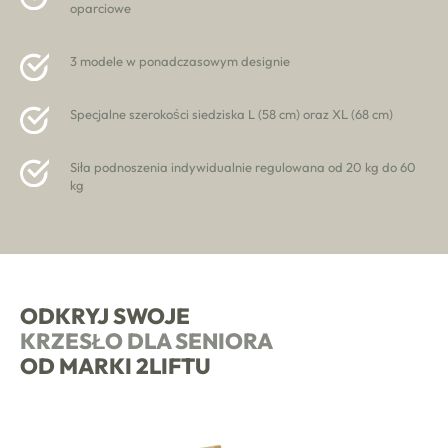
oparciowe
3 modele w ponadczasowym designie
Specjalne szerokości siedziska L (58 cm) oraz XL (68 cm)
Siła podnoszenia indywidualnie regulowana od 20 kg do 60
kg
ODKRYJ SWOJE
KRZESŁO DLA SENIORA
OD MARKI 2LIFTU