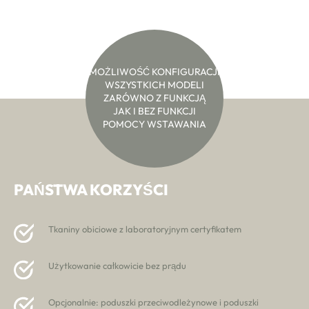
(0)
MOŻLIWOŚĆ KONFIGURACJI
WSZYSTKICH MODELI
ZARÓWNO Z FUNKCJĄ
JAK I BEZ FUNKCJI
POMOCY WSTAWANIA
PAŃSTWA KORZYŚCI
Tkaniny obiciowe z laboratoryjnym certyfikatem
Użytkowanie całkowicie bez prądu
Opcjonalnie: poduszki przeciwodleżynowe i poduszki