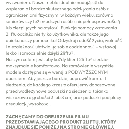
wyzwaniem. Nasze meble idealnie nadają się do
wspierania i bardzo skutecznego odciążania osób z
ograniczeniami fizycznymi w każdym wieku, zarówno
seniorów czy też młodszych osób z niepełnosprawnością
lub cierpiących na otyłość. Funkcja pomocy wstawania
2liftu odciąża nie tylko użytkownika, ale także jego
opiekuna czy pomocnika! Odzyskaj radość życia, wolność
i niezależność ułatwiając sobie codzienność – wstawaj
lekko i samodzielnie dzięki 2liftu®.
Naszym celem jest, aby każdy klient 2liftu® siedział
maksymalnie komfortowo. Na zamówienie wszystkie
modele dostępne są w wersji z PODWYŻSZONYM
oparciem. Aby jeszcze bardziej poprawić komfort
siedzenia, do każdego krzesła oferujemy dopasowane
przeciwodleżynowe poduszki na siedzenia (pianka
wiskozowa o grubości 3 lub 8 cm) oraz poduszki pod plecy
z regulacją wysokości.
ZACHĘCAMY DO OBEJRZENIA FILMU
PRZEDSTAWIAJĄCEGO PRODUKT 2LIFTU, KTÓRY
ZNAJDUJE SIĘ PONIŻEJ NA STRONIE GŁÓWNEJ.