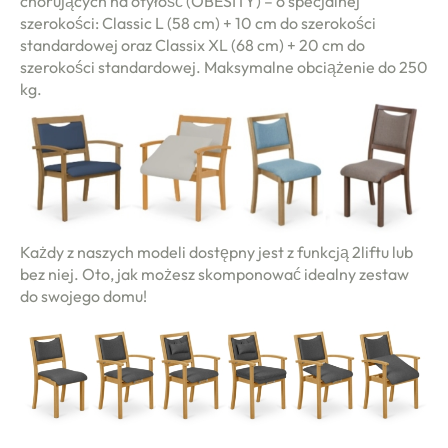
chorujących na otyłość (OBESITY) – o specjalnej
lep
szerokości: Classic L (58 cm) + 10 cm do szerokości
standardowej oraz Classix XL (68 cm) + 20 cm do
lności
szerokości standardowej. Maksymalne obciążenie do 250
kg.
nas
iera
HAUPMENÜ
eria
Każdy z naszych modeli dostępny jest z funkcją 2liftu lub
bez niej. Oto, jak możesz skomponować idealny zestaw
takt
do swojego domu!
en
fr