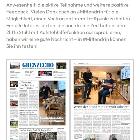
Anwesenheit, die aktive Teilnahme und weitere positive
 uns
Feedback. Vielen Dank auch an
#Mittendrin
für die
Möglichkeit, einen Vortrag an Ihrem Treffpunkt zu halten.
Für alle Interessierten, die noch keine Zeit hatten, den
iere
2liftu Stuhl mit Aufstehhilfefunktion auszuprobieren,
haben wir eine gute Nachricht – in
#Mittendrin
können
Sie ihn testen!
erie
HAUPMENÜ
takt
n
fr
youtube
facebook
gram