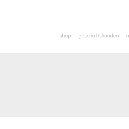
HAUPMENÜ
shop
geschäftskunden
n
IE STROMLOSE AUFSTEHHILFE M