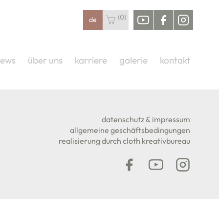
(0)
de
youtube
facebook
instag
ews
über uns
karriere
galerie
kontakt
IT MEDIZINISCH ZERTIFIZIERTE
datenschutz & impressum
allgemeine geschäftsbedingungen
realisierung durch cloth kreativbureau