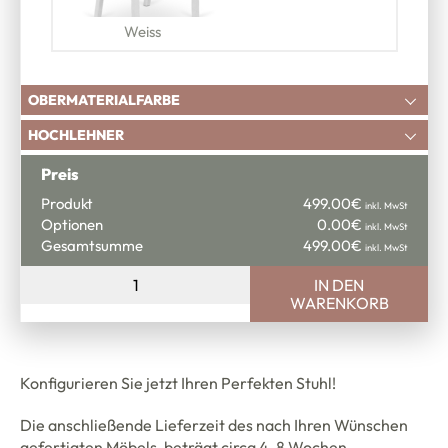
Weiss
OBERMATERIALFARBE
Wenn keine Auswahl erscheint, wählen Sie
HOCHLEHNER
bitte zuerst eine Holzfarbe.
7cm höhere Rückenlehne für noch mehr
Preis
Sitzkomfort.
Produkt
499.00
€
inkl. MwSt
Optionen
0.00
€
inkl. MwSt
7cm höhere Rückenlehne
:
16.00€
inkl.
Gesamtsumme
499.00
€
inkl. MwSt
MwSt
Classic
IN DEN
2liftu
WARENKORB
Basic
Kunstleder
Menge
Konfigurieren Sie jetzt Ihren Perfekten Stuhl!
Die anschließende Lieferzeit des nach Ihren Wünschen
gefertigten Möbels, beträgt circa 4-8 Wochen.