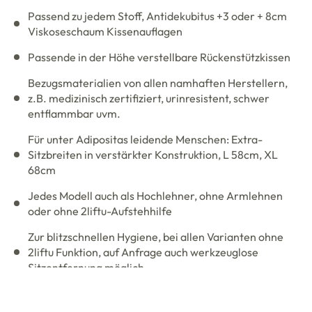
Passend zu jedem Stoff, Antidekubitus +3 oder + 8cm
Viskoseschaum Kissenauflagen
Passende in der Höhe verstellbare Rückenstützkissen
Bezugsmaterialien von allen namhaften Herstellern,
z.B. medizinisch zertifiziert, urinresistent, schwer
entflammbar uvm.
Für unter Adipositas leidende Menschen: Extra-
Sitzbreiten in verstärkter Konstruktion, L 58cm, XL
68cm
Jedes Modell auch als Hochlehner, ohne Armlehnen
oder ohne 2liftu-Aufstehhilfe
Zur blitzschnellen Hygiene, bei allen Varianten ohne
2liftu Funktion, auf Anfrage auch werkzeuglose
Sitzentfernung möglich.
Für Objektbedarf ermöglichen wir in Zusammenarbeit
mit Ihren Projektmanagern praktisch alle im Markt