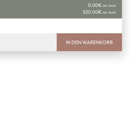
0.00
€
inkl. MwSt
520.00
€
inkl. MwSt
IN DEN WARENKORB