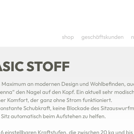
HAUPMENÜ
shop
geschäftskunden
n
IE STROMLOSE AUFSTEHHILFE M
ASIC STOFF
 ein Maximum an modernen Design und Wohlbefinden, au
ienna“ den Nagel auf den Kopf. Ein aktuell sehr modisc
r Komfort, der ganz ohne Strom funktioniert.
 konstante Schubkraft, keine Blockade des Sitzauswurf
 Sitz automatisch beim Aufstehen zu helfen.
6 einstellbaren Kraftstufen, die zwischen 20 kg und bis