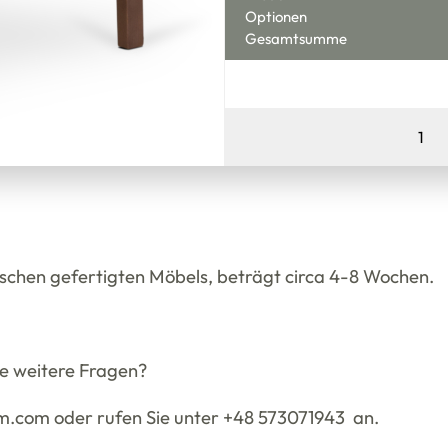
Optionen
Gesamtsumme
Vienna
2liftu
Basic
Stoff
Menge
nschen gefertigten Möbels, beträgt circa 4-8 Wochen.
ie weitere Fragen?
com.com oder rufen Sie unter +48 573071943 an.