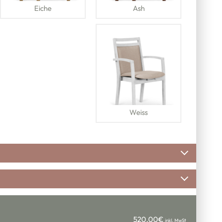
Eiche
Ash
Weiss
heint, wählen Sie bitte zuerst eine
e für noch mehr Sitzkomfort.
nlehne
:
16.00€
inkl. MwSt
520.00
€
inkl. MwSt