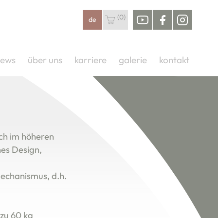
(0)
de
youtube
facebook
instag
ews
über uns
karriere
galerie
kontakt
IT MEDIZINISCH ZERTIFIZIERTE
ch im höheren
hes Design,
mechanismus, d.h.
 zu 60 kg