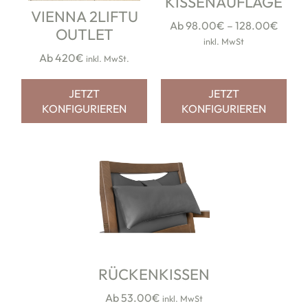
KISSENAUFLAGE
VIENNA 2LIFTU
Preis
Ab
98.00
€
–
128.00
€
OUTLET
98.0
inkl. MwSt
bis
Ab 420€
inkl. MwSt.
128.
JETZT
JETZT
KONFIGURIEREN
KONFIGURIEREN
RÜCKENKISSEN
Ab
53.00
€
inkl. MwSt