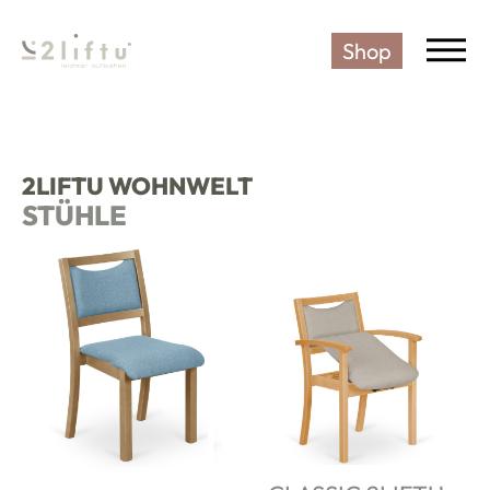
Shop
2LIFTU SENIORENSTUHL - DIE
2LIFTU WOHNWELT
STÜHLE