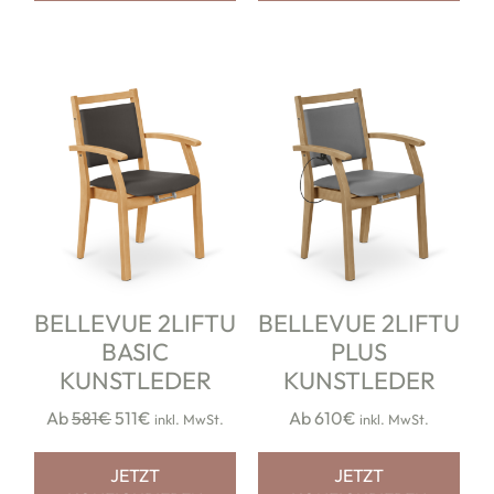
op
BELLEVUE 2LIFTU
BELLEVUE 2LIFTU
BASIC
PLUS
tskunden
KUNSTLEDER
KUNSTLEDER
ws
Ab
581€
511€
Ab 610€
inkl. MwSt.
inkl. MwSt.
 uns
JETZT
JETZT