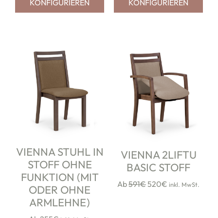
KONFIGURIEREN
KONFIGURIEREN
iere
HAUPMENÜ
erie
takt
(0)
youtube
VIENNA STUHL IN
VIENNA 2LIFTU
book
instagram
STOFF OHNE
BASIC STOFF
FUNKTION (MIT
Ab
591€
520€
inkl. MwSt.
ODER OHNE
ARMLEHNE)